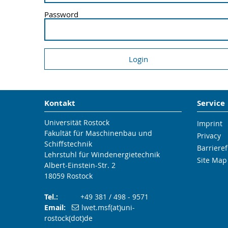
Password
Kontakt
Service
Universität Rostock
Imprint
Fakultät für Maschinenbau und
Privacy
Schiffstechnik
Barrieref
Lehrstuhl für Windenergietechnik
Site Map
Albert-Einstein-Str. 2
18059 Rostock
Tel.:
+49 381 / 498 - 9571
Email:
lwet.msf(at)uni-
rostock(dot)de