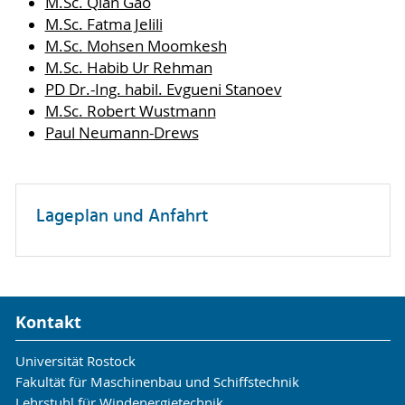
M.Sc. Qian Gao
M.Sc. Fatma Jelili
M.Sc. Mohsen Moomkesh
M.Sc. Habib Ur Rehman
PD Dr.-Ing. habil. Evgueni Stanoev
M.Sc. Robert Wustmann
Paul Neumann-Drews
Lageplan und Anfahrt
Kontakt
Universität Rostock
Fakultät für Maschinenbau und Schiffstechnik
Lehrstuhl für Windenergietechnik