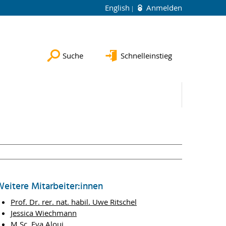
English
Anmelden
Suche
Schnelleinstieg
eitere Mitarbeiter:innen
Prof. Dr. rer. nat. habil. Uwe Ritschel
Jessica Wiechmann
M.Sc. Eya Aloui