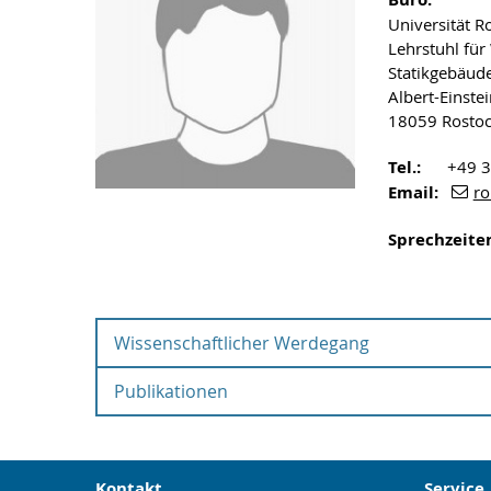
Universität R
Lehrstuhl für
Statikgebäud
Albert-Einstei
18059 Rosto
Tel.:
+49 381
Email:
ro
Sprechzeite
Wissenschaftlicher Werdegang
Publikationen
Die aktuell
finden Sie 
Kontakt
Service