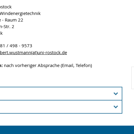
ostock
 Windenergietechnik
e - Raum 22
n-Str. 2
ck
 / 498 - 9573
bert.wustmann(at)uni-rostock.de
n:
nach vorheriger Absprache (Email, Telefon)
e Liste der Publikationen von M.Sc. Robert Wustmann
bei ORCID®: